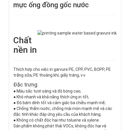
mực ống đồng gốc nước
Chất
nền in
Thích hợp cho việc in garvure PE, CPP, PVC, BOPP, PE
trắng sữa, PE thoáng khí, giấy tráng, v.v.
Đặc trưng:
●
Màu sắc tươi sáng và độ bóng cao;
●
Khô nhanh và khả năng thích ứng in tốt;
●
Độ bám dính tốt và cảm giác ba chiều mạnh mẽ;
●
Chống thấm nước, chống mài mòn mạnh mẽ và các
đặc tính khác đáp ứng yêu cầu của khách hàng;
●
Không có chất độc hại như toluene và xylene.
Sản phẩm không phát thải VOCs, không độc hại và