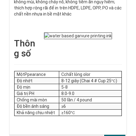
không mùi, không cháy nổ, không tiềm ẩn nguy hiểm;
thích hợp rộng rãi để in trên HDPE, LDPE, OPP, PO và các
chất nền nhựa in bề mặt khác
Thôn
g số
Một
Ppearance
C
chất lỏng olor
Độ nhớt
8-12 giây (Chai 4 # Cup 25
)
°C
Độ mịn
5-8
Giá trị PH
8.0-9.0
Chống mài mòn
50 lần / 4 pound
Độ bền ánh sáng
≥
6
Khả năng chịu nhiệt
≥
160
°C