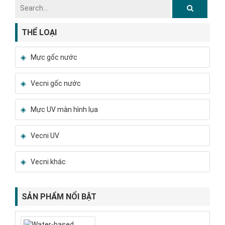
THỂ LOẠI
Mực gốc nước
Vecni gốc nước
Mực UV màn hình lụa
Vecni UV
Vecni khác
SẢN PHẨM NỔI BẬT