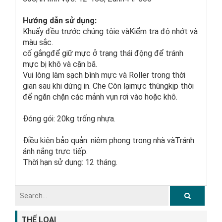
Hướng dẫn sử dụng:
Khuấy đều trước chúng tôi
e và
Kiểm tra độ nhớt và
màu sắc.
cố gắng
để giữ mực ở trạng thái động để tránh
mực bị khô và cặn bã.
Vui lòng làm sạch bình mực và
Roller
trong thời
gian sau khi dừng in
. Che
Còn lại
mực
thùng
kịp thời
để ngăn chặn các mảnh vụn rơi vào hoặc khô.
Đóng gói: 20kg trống nhựa.
Điều kiện bảo quản: niêm phong
trong nhà và
Tránh
ánh nắng trực tiếp.
Thời hạn sử dụng:
12 tháng
.
THỂ LOẠI