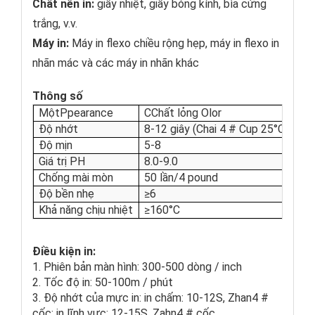
Chất nền in:
giấy nhiệt, giấy bóng kính, bìa cứng
trắng, v.v.
Máy in:
Máy in flexo chiều rộng hẹp, máy in flexo in
nhãn mác và các máy in nhãn khác
Thông số
Một
Ppearance
C
Chất lỏng Olor
Độ nhớt
8-12 giây (Chai 4 # Cup 25
°C
)
Độ mịn
5-8
Giá trị PH
8.0-9.0
Chống mài mòn
50 lần/4 pound
Độ bền nhẹ
≥
6
Khả năng chịu nhiệt
≥
160
°C
Điều kiện in:
1. Phiên bản màn hình: 300-500 dòng / inch
2. Tốc độ in: 50-100m / phút
3. Độ nhớt của mực in: in chấm: 10-12S,
Zhan
4 #
cốc; in lĩnh vực: 12-15S,
Zahn
4 # cốc