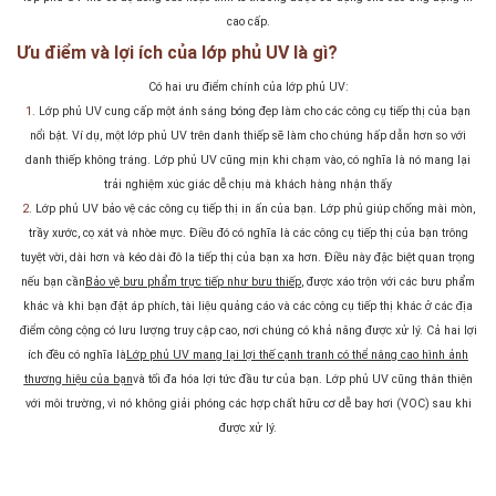
cao cấp.
Ưu điểm và lợi ích của lớp phủ UV là gì?
Có hai ưu điểm chính của lớp phủ UV:
1
. Lớp phủ UV cung cấp một ánh sáng bóng đẹp làm cho các công cụ tiếp thị của bạn
nổi bật. Ví dụ, một lớp phủ UV trên danh thiếp sẽ làm cho chúng hấp dẫn hơn so với
danh thiếp không tráng. Lớp phủ UV cũng mịn khi chạm vào, có nghĩa là nó mang lại
trải nghiệm xúc giác dễ chịu mà khách hàng nhận thấy
2
. Lớp phủ UV bảo vệ các công cụ tiếp thị in ấn của bạn. Lớp phủ giúp chống mài mòn,
trầy xước, cọ xát và nhòe mực. Điều đó có nghĩa là các công cụ tiếp thị của bạn trông
tuyệt vời, dài hơn và kéo dài đô la tiếp thị của bạn xa hơn. Điều này đặc biệt quan trọng
nếu bạn cần
Bảo vệ bưu phẩm trực tiếp như bưu thiếp
, được xáo trộn với các bưu phẩm
khác và khi bạn đặt áp phích, tài liệu quảng cáo và các công cụ tiếp thị khác ở các địa
điểm công cộng có lưu lượng truy cập cao, nơi chúng có khả năng được xử lý. Cả hai lợi
ích đều có nghĩa là
Lớp phủ UV mang lại lợi thế cạnh tranh có thể nâng cao hình ảnh
thương hiệu của bạn
và tối đa hóa lợi tức đầu tư của bạn. Lớp phủ UV cũng thân thiện
với môi trường, vì nó không giải phóng các hợp chất hữu cơ dễ bay hơi (VOC) sau khi
được xử lý.