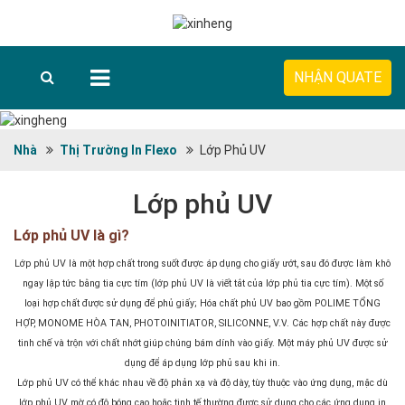
NHẬN QUATE
Nhà
Thị Trường In Flexo
Lớp Phủ UV
Lớp phủ UV
Lớp phủ UV là gì?
Lớp phủ UV là một hợp chất trong suốt được áp dụng cho giấy ướt, sau đó được làm khô
ngay lập tức bằng tia cực tím (lớp phủ UV là viết tắt của lớp phủ tia cực tím). Một số
loại hợp chất được sử dụng để phủ giấy; Hóa chất phủ UV bao gồm
POLIME TỔNG
HỢP, MONOME HÒA TAN, PHOTOINITIATOR, SILICONNE, V.V
. Các hợp chất này được
tinh chế và trộn với chất nhớt giúp chúng bám dính vào giấy. Một máy phủ UV được sử
dụng để áp dụng lớp phủ sau khi in.
Lớp phủ UV có thể khác nhau về độ phản xạ và độ dày, tùy thuộc vào ứng dụng, mặc dù
lớp phủ UV mờ có độ bóng cao hoặc tinh tế thường được sử dụng cho các ứng dụng in